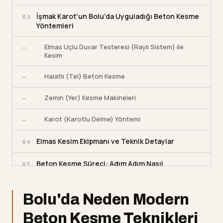
İşmak Karot'un Bolu'da Uyguladığı Beton Kesme
03
Yöntemleri
Elmas Uçlu Duvar Testeresi (Raylı Sistem) ile
—
Kesim
Halatlı (Tel) Beton Kesme
—
Zemin (Yer) Kesme Makineleri
—
Karot (Karotlu Delme) Yöntemi
—
Elmas Kesim Ekipmanı ve Teknik Detaylar
04
Beton Kesme Süreci: Adım Adım Nasıl
05
İlerliyoruz?
Bolu'da Doğru Beton Kesme Firması Nasıl
Bolu'da Neden Modern
06
Seçilir?
Beton Kesme Teknikleri