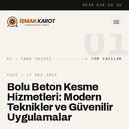
İçeriğe atla
0530 030 50 26
01
01 — SAHA YAZISI
← TÜM YAZILAR
YAZI
— 17 EKI 2025
Bolu Beton Kesme
Hizmetleri: Modern
Teknikler ve Güvenilir
Uygulamalar