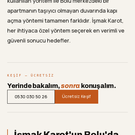
kullanılan yöntem ile Bolu merkezdeki bir
apartmanın taşıyıcı olmayan duvarında kapı
açma yöntemi tamamen farklıdır. İşmak Karot,
her ihtiyaca özel yöntem seçerek en verimli ve
güvenli sonucu hedefler.
KEŞIF — ÜCRETSIZ
Yerinde bakalım,
sonra
konuşalım.
Ücretsiz Keşif
0530 030 50 26
İşmak Karot'un Bolu'da