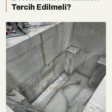
İş Güvenliği ve Çevre Duyarlılığı
07
Tercih Edilmeli?
Sıkça Sorulan Sorular
08
Bolu'da beton kesme işlemi yapının statiğine
—
zarar verir mi?
Kesim sırasında çok toz ve gürültü oluşur mu?
—
Bolu'nun hangi ilçelerine hizmet veriyorsunuz?
—
Betondaki demir donatı kesim işlemini zorlaştırır
—
mı?
Kalın kolon ve köprü ayağı gibi büyük kütleler
—
kesilebilir mi?
Ücretsiz keşif hizmeti veriyor musunuz?
—
Bolu'da Beton Kesme İçin Doğru Adres: İşmak
09
Karot