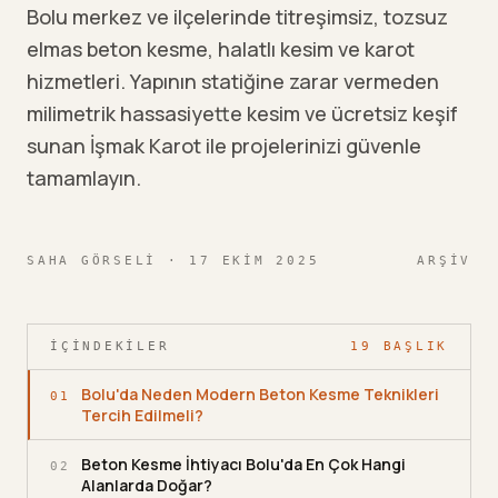
Bolu merkez ve ilçelerinde titreşimsiz, tozsuz
elmas beton kesme, halatlı kesim ve karot
hizmetleri. Yapının statiğine zarar vermeden
milimetrik hassasiyette kesim ve ücretsiz keşif
sunan İşmak Karot ile projelerinizi güvenle
tamamlayın.
SAHA GÖRSELI
· 17 EKIM 2025
ARŞIV
İÇINDEKILER
19
BAŞLIK
Bolu'da Neden Modern Beton Kesme Teknikleri
01
Tercih Edilmeli?
Beton Kesme İhtiyacı Bolu'da En Çok Hangi
02
Alanlarda Doğar?