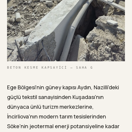
Jeotermal Santrallerde Yüksek Sıcaklık Direnci
—
Tekstil Fabrikalarında Titreşim Kontrolü
—
Aydın İlçelerindeki Hızlı Hizmet Organizasyonu
10
İklim ve Coğrafya Uyumlu Çözümler
11
Kıyı Bölgesi Özel Protokolleri
—
İç Bölge Sıcaklık Adaptasyonu
BETON KESME KAPSAYICI — SAHA G
—
Teknolojik İnovasyon ve Dijital Hizmetler
12
Ege Bölgesi'nin güney kapısı Aydın, Nazilli'deki
Akıllı Proje Yönetimi
—
güçlü tekstil sanayisinden Kuşadası'nın
dünyaca ünlü turizm merkezlerine,
Çevre Dostu Teknolojiler
—
İncirliova'nın modern tarım tesislerinden
Kalite Güvencesi ve Müşteri Memnuniyeti
13
Söke'nin jeotermal enerji potansiyeline kadar