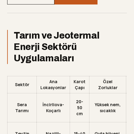
Tarım ve Jeotermal
Enerji Sektörü
Uygulamaları
Ana
Karot
Özel
S
Sektör
Lokasyonlar
Çapı
Zorluklar
F
20-
Sera
İncirliova-
Yüksek nem,
50
Tarımı
Koçarlı
sıcaklık
cm
y
Zeytin
Nazilli-
15-40
Gıda hijyeni,