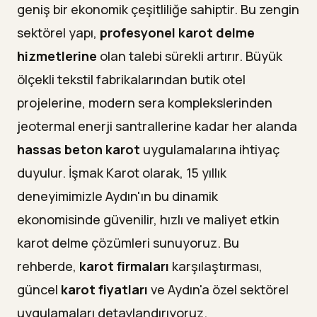
Başarılı Proje Referansları ve Diğer Hizmet
14
geniş bir ekonomik çeşitliliğe sahiptir. Bu zengin
Bölgelerimiz
sektörel yapı,
profesyonel karot delme
Sıkça Sorulan Sorular
15
hizmetlerine
olan talebi sürekli artırır. Büyük
Aydın'da karot delme fiyatları neye göre belirlenir?
ölçekli tekstil fabrikalarından butik otel
—
projelerine, modern sera komplekslerinden
Kuşadası ve Didim'deki otel projelerinde çalışırken
—
misafirleri rahatsız eder misiniz?
jeotermal enerji santrallerine kadar her alanda
hassas beton karot
uygulamalarına ihtiyaç
Jeotermal santrallerde standart karot ekipmanı
—
yeterli olur mu?
duyulur. İşmak Karot olarak, 15 yıllık
Beton içindeki demir donatıyı kesmek yapıya
—
deneyimimizle Aydın'ın bu dinamik
zarar verir mi?
ekonomisinde güvenilir, hızlı ve maliyet etkin
Nazilli'deki tekstil fabrikamda üretimi
—
karot delme çözümleri sunuyoruz. Bu
durdurmadan karot delme mümkün mü?
rehberde,
karot firmaları
karşılaştırması,
Aydın'ın hangi ilçelerine hizmet veriyorsunuz ve
—
ne kadar sürede geliyorsunuz?
güncel
karot fiyatları
ve Aydın'a özel sektörel
uygulamaları detaylandırıyoruz.
Sonuç: Aydın'da Karot Delme Standardını