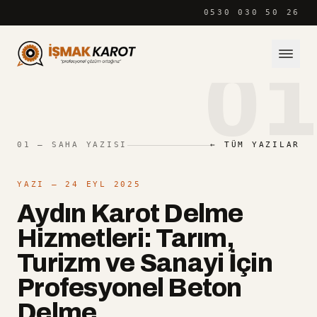
İçeriğe atla
0530 030 50 26
01
01 — SAHA YAZISI
← TÜM YAZILAR
YAZI
— 24 EYL 2025
Aydın Karot Delme
Hizmetleri: Tarım,
Turizm ve Sanayi İçin
Profesyonel Beton
Delme