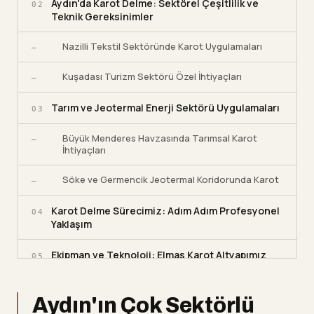
Aydın'da Karot Delme: Sektörel Çeşitlilik ve
02
Teknik Gereksinimler
Nazilli Tekstil Sektöründe Karot Uygulamaları
—
Kuşadası Turizm Sektörü Özel İhtiyaçları
—
Tarım ve Jeotermal Enerji Sektörü Uygulamaları
03
Büyük Menderes Havzasında Tarımsal Karot
—
İhtiyaçları
Söke ve Germencik Jeotermal Koridorunda Karot
—
Karot Delme Sürecimiz: Adım Adım Profesyonel
04
Yaklaşım
Ekipman ve Teknoloji: Elmas Karot Altyapımız
05
Donatı Kesimi ve Betonarme Hassasiyeti
—
Aydın'ın Çok Sektörlü