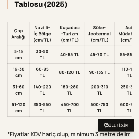
Tablosu (2025)
Nazilli-
Kuşadası
Söke-
Acil
Çap
İç Bölge
-Turizm
Jeotermal
Müdahal
Aralığı
(cm/TL)
(cm/TL)
(cm/TL)
(cm/TL)
5-15
30-50
40-65 TL
45-70 TL
55-85 TL
cm
TL
16-30
60-95
110-165
80-120 TL
90-135 TL
cm
TL
TL
31-60
140-220
180-280
200-310
250-380
cm
TL
TL
TL
TL
61-120
350-550
450-700
500-750
600-900
cm
TL
TL
TL
TL
İLETIŞIM
*Fiyatlar KDV hariç olup, minimum 3 metre delim