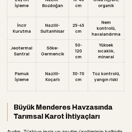
İşleme
Bozdoğan
cm
organik
Nem
A
İncir
Nazilli-
25-45
kontrolü,
Kurutma
Sultanhisar
cm
havalandırma
y
50-
Yüksek
Y
Jeotermal
Söke-
120
sıcaklık,
Santral
Germencik
cm
mineral
Pamuk
Nazilli-
30-70
Toz kontrolü,
İşleme
Koçarlı
cm
yangın riski
Büyük Menderes Havzasında
Tarımsal Karot İhtiyaçları
Aydın, Türkiye incir ve zeytin üretiminin kalbidir.