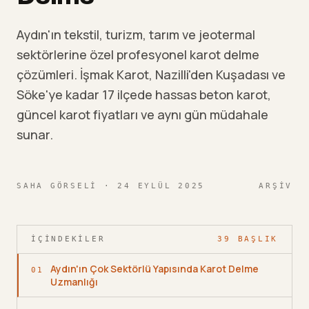
Aydın'ın tekstil, turizm, tarım ve jeotermal
sektörlerine özel profesyonel karot delme
çözümleri. İşmak Karot, Nazilli'den Kuşadası ve
Söke'ye kadar 17 ilçede hassas beton karot,
güncel karot fiyatları ve aynı gün müdahale
sunar.
SAHA GÖRSELI
· 24 EYLÜL 2025
ARŞIV
İÇINDEKILER
39
BAŞLIK
Aydın'ın Çok Sektörlü Yapısında Karot Delme
01
Uzmanlığı