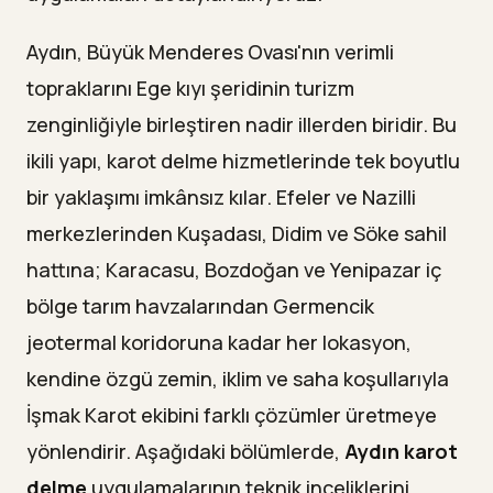
16
Belirleyen Firma
Aydın, Büyük Menderes Ovası'nın verimli
topraklarını Ege kıyı şeridinin turizm
zenginliğiyle birleştiren nadir illerden biridir. Bu
ikili yapı, karot delme hizmetlerinde tek boyutlu
bir yaklaşımı imkânsız kılar. Efeler ve Nazilli
merkezlerinden Kuşadası, Didim ve Söke sahil
hattına; Karacasu, Bozdoğan ve Yenipazar iç
bölge tarım havzalarından Germencik
jeotermal koridoruna kadar her lokasyon,
kendine özgü zemin, iklim ve saha koşullarıyla
İşmak Karot ekibini farklı çözümler üretmeye
yönlendirir. Aşağıdaki bölümlerde,
Aydın karot
delme
uygulamalarının teknik inceliklerini,