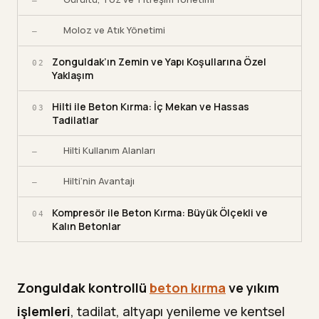
—
Moloz ve Atık Yönetimi
—
Zonguldak’ın Zemin ve Yapı Koşullarına Özel
02
Yaklaşım
Hilti ile Beton Kırma: İç Mekan ve Hassas
03
Tadilatlar
Hilti Kullanım Alanları
—
Hilti’nin Avantajı
—
Kompresör ile Beton Kırma: Büyük Ölçekli ve
04
Kalın Betonlar
Kompresör Kullanım Alanları
—
Zonguldak kontrollü
beton kırma
ve yıkım
Elmas Karot ve Tel Testere ile Sessiz Kesim
05
Teknikleri
işlemleri
, tadilat, altyapı yenileme ve kentsel