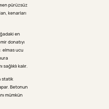
amen pürüzsüz
lan, kenarları
oğadaki en
mir donatıyı
ir: elmas ucu
mura
ağlıklı kalır.
 statik
apar. Betonun
sını mümkün