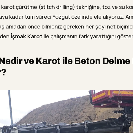
ürütme ile duvarda kapı boşluğu açılabilir mi?
 karot çürütme (stitch drilling) tekniğine, toz ve su 
ya kadar tüm süreci Yozgat özelinde ele alıyoruz. Ama
ta karot hizmeti ne kadar sürede tamamlanır?
aşlamadan önce bilmeniz gereken her şeyi net biçimd
etsiz Keşif İçin İletişime Geçin
eden
İşmak Karot
ile çalışmanın fark yarattığını göste
Nedir ve Karot ile Beton Delme 
r?