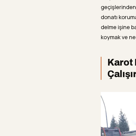
Karot ç
—
geçişlerinden
donatı koruma
Yozgat'
—
delme işine b
Hemen Ücr
13
koymak ve n
Karot 
Çalışı