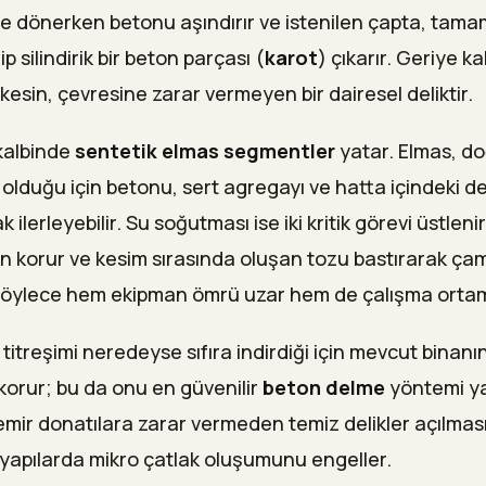
e dönerken betonu aşındırır ve istenilen çapta, tam
p silindirik bir beton parçası (
karot
) çıkarır. Geriye ka
kesin, çevresine zarar vermeyen bir dairesel deliktir.
kalbinde
sentetik elmas segmentler
yatar. Elmas, d
olduğu için betonu, sert agregayı ve hatta içindeki de
k ilerleyebilir. Su soğutması ise iki kritik görevi üstlen
an korur ve kesim sırasında oluşan tozu bastırarak ça
öylece hem ekipman ömrü uzar hem de çalışma ortamı s
, titreşimi neredeyse sıfıra indirdiği için mevcut binanın
orur; bu da onu en güvenilir
beton delme
yöntemi y
demir donatılara zarar vermeden temiz delikler açılma
e yapılarda mikro çatlak oluşumunu engeller.