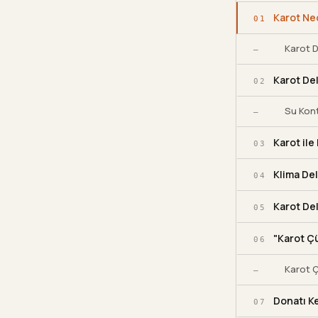
Karot Ned
01
Karot D
—
Karot De
02
Su Kont
—
Karot il
03
Klima Del
04
Karot Del
05
"Karot Ç
06
Karot Ç
—
Donatı Ke
07