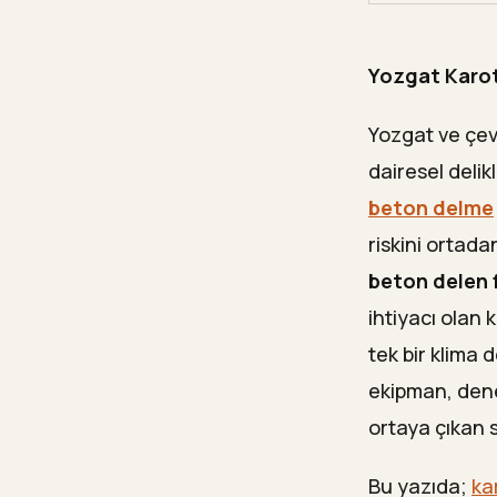
İş Güvenl
08
Yozgat Karot
Yozgat't
09
Yozgat K
10
Yozgat ve çev
dairesel deli
Karot D
—
beton delme
Neden İş
11
riskini ortad
Sıkça So
12
beton delen 
ihtiyacı olan 
Karot d
—
tek bir klima 
Klima de
—
ekipman, deney
Karot d
—
ortaya çıkan 
Betonun
—
Bu yazıda;
ka