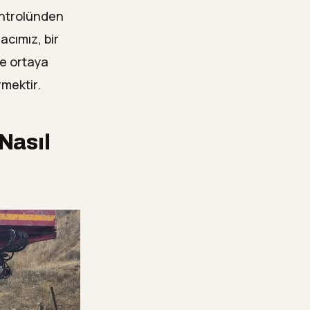
kontrolünden
cımız, bir
e ortaya
rmektir.
Nasıl