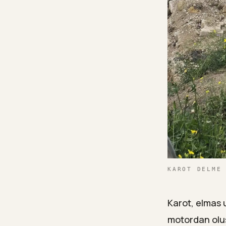
KAROT DELME
Karot, elmas u
motordan oluş