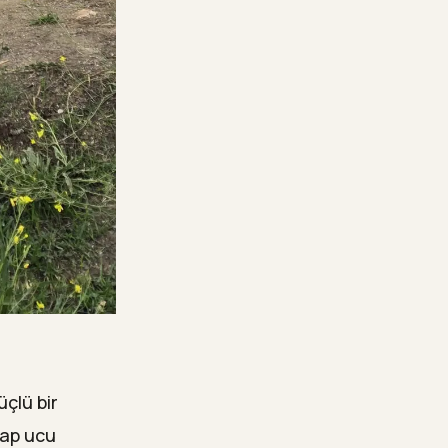
üçlü bir
kap ucu