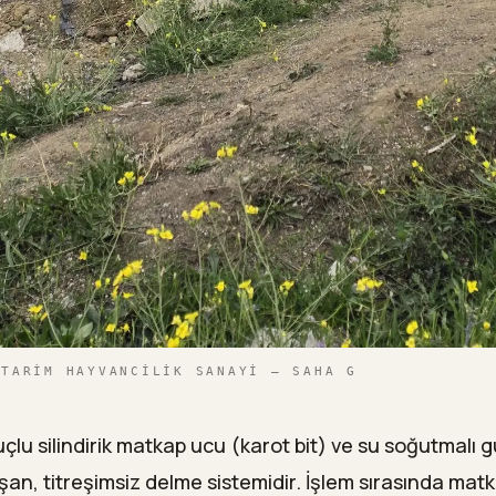
 TARIM HAYVANCILIK SANAYI — SAHA G
çlu silindirik matkap ucu (karot bit) ve su soğutmalı g
an, titreşimsiz delme sistemidir. İşlem sırasında mat