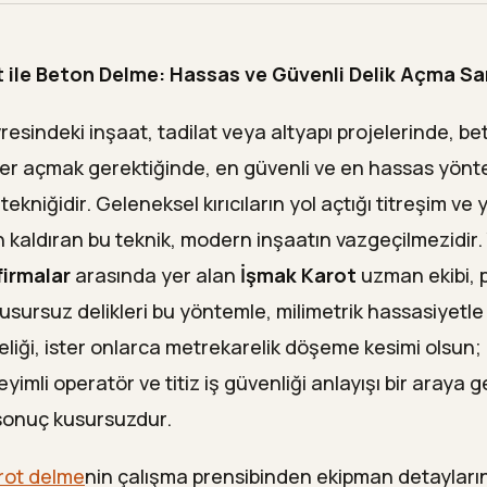
iği ve Temiz Çalışma İlkeleri
 ile Beton Delme: Hassas ve Güvenli Delik Açma Sa
a Hizmet Verdiğimiz Bölgeler
arot Firması Seçerken Önemli Kriterler
resindeki inşaat, tadilat veya altyapı projelerinde, b
kler açmak gerektiğinde, en güvenli ve en hassas yön
elme Çap ve Kullanım Alanı Tablosu
tekniğidir. Geleneksel kırıcıların yol açtığı titreşim ve
mak Karot?
an kaldıran bu teknik, modern inşaatın vazgeçilmezidir
rulan Sorular
firmalar
arasında yer alan
İşmak Karot
uzman ekibi, p
kusursuz delikleri bu yöntemle, milimetrik hassasiyetle 
elme sırasında binaya zarar verir mi?
deliği, ister onlarca metrekarelik döşeme kesimi olsun
liği için ne kadar çapta delik açılır?
imli operatör ve titiz iş güvenliği anlayışı bir araya 
elme işleminde çevreye su veya toz yayılır mı?
sonuç kusursuzdur.
 içindeki demir donatı deliği engeller mi?
rot delme
nin çalışma prensibinden ekipman detayların