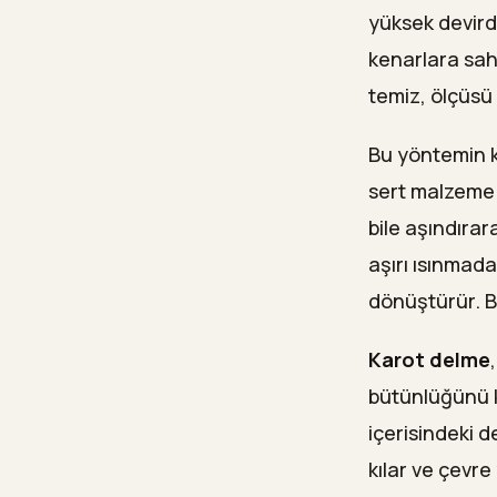
yüksek devird
kenarlara sahi
temiz, ölçüsü 
Bu yöntemin 
sert malzeme 
bile aşındırara
aşırı ısınmad
dönüştürür. B
Karot delme
bütünlüğünü k
içerisindeki 
kılar ve çevr