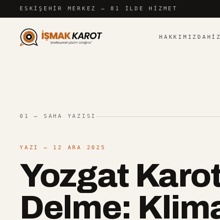
İçeriğe atla
ESKIŞEHIR
MERKEZ — 81 İLDE HIZMET
HAKKIMIZDA
HI
01 — SAHA YAZISI
YAZI
— 12 ARA 2025
Yozgat Karot
Delme: Klima