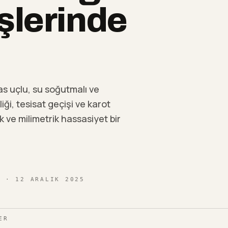
şlerinde
s uçlu, su soğutmalı ve
ği, tesisat geçişi ve karot
k ve milimetrik hassasiyet bir
I
· 12 ARALIK 2025
ER