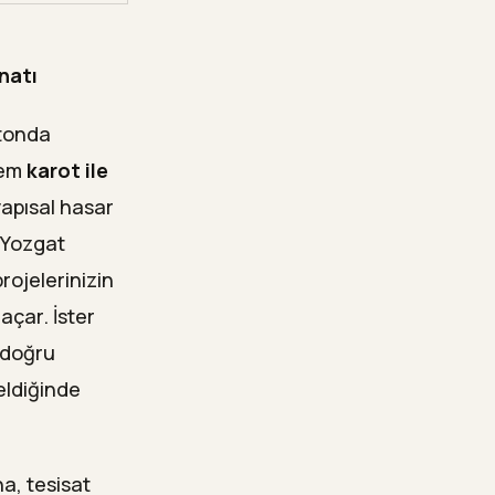
natı
etonda
tem
karot ile
 yapısal hasar
. Yozgat
rojelerinizin
açar. İster
; doğru
geldiğinde
a, tesisat