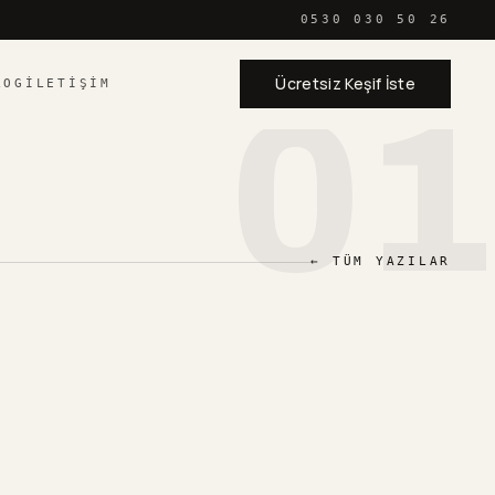
0530 030 50 26
Ücretsiz Keşif İste
LOG
İLETIŞIM
01
← TÜM YAZILAR