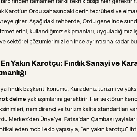
irbirinden tamamen farklı teknik disiplinler gerektirir
k Karot'un Ordu sahasındaki derin tecrübesi ve elma
evreye girer. Aşağıdaki rehberde, Ordu genelinde su
zmetlerini, kullandığımız ekipmanları, uyguladığımız i
 ve sektörel çözümlerimizi en ince ayrıntısına kadar bu
En Yakın Karotçu: Fındık Sanayi ve Kar
zmanlığı
a fındık başkenti konumu, Karadeniz turizmi ve yükse
rot delme
yaklaşımlarını gerektirir. Her sektörün ken
sinimleri, nem direnci ve turizm kalite standartları va
Ordu Merkez'den Ünye'ye, Fatsa'dan Çambaşı yaylalar
intikal eden mobil ekip yapısıyla, "en yakın karotçu" ih