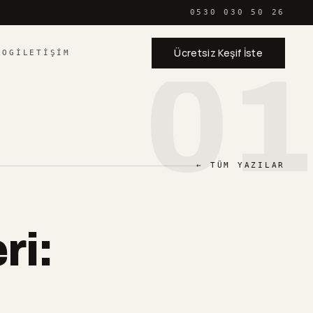
0530 030 50 26
Ücretsiz Keşif İste
LOG
İLETIŞIM
01
← TÜM YAZILAR
ri: