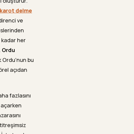
ı oluşturur.
karot delme
direnci ve
islerinden
e kadar her
.
Ordu
k Ordu'nun bu
örel açıdan
aha fazlasını
i açarken
nzarasını
titreşimsiz