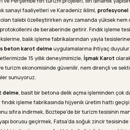
ri ve Perşembe'nin turizm projeleri, ilin dinamik yapısın
k sanayi faaliyetleri ve Karadeniz iklimi,
profesyonel
olan talebi özelleştirirken aynı zamanda yüksek nem 
protokollerini de beraberinde getirir. Fındık işleme tes
slerine, balık işleme fabrikalarından yayla tesislerin
s beton karot delme
uygulamalarına ihtiyaç duyulur
tlerimizde 15 yıllık deneyimimizle,
İşmak Karot
olara
 ve turizm ekonomisinde güvenilir, nem dirençli ve sekt
er sunuyoruz.
t delme
, basit bir betona delik açma işleminden çok d
r fındık işleme fabrikasında hijyenik üretim hattı geçiş
u sıfıra indirmek, Boztepe'de bir turizm tesisinin ma
yapı borusu geçirmek, Fatsa'da soğuk zincir tesisinde 