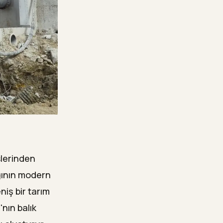
slerinden
ğının modern
niş bir tarım
'nın balık