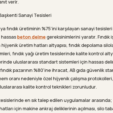
nıt verir.
Başkenti Sanayi Tesisleri
 fındık üretiminin %75'ini karşılayan sanayi tesisleri
en hassas
beton delme
gereksinimlerini yaratır. Fındık 
 hijyenik üretim hatları altyapısı, fındık depolama sil
mleri, fındık yağı üretim tesislerinde kalite kontrol alty
erinde uluslararası standart sistemleri için hassas deli
 fındık pazarının %80'ine ihracat, AB gıda güvenlik sta
nem oranı nedeniyle özel hijyenik çalışma protokolleri
luslararası kalite kontrol teknikleri zorunludur.
 tesislerinde en sık talep edilen uygulamalar arasında
tları için makine ankraj deliklerinin açılması, silo ta