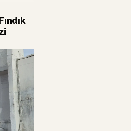
Fındık
zi