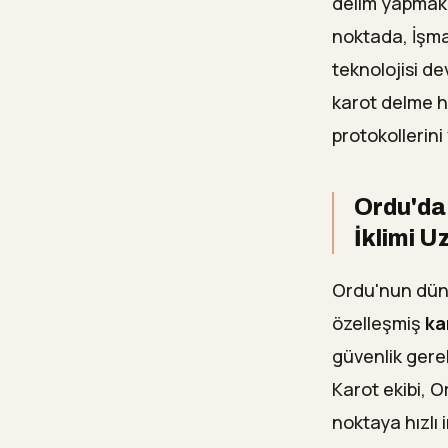
delim yapmak b
noktada, İşma
teknolojisi d
karot delme hi
protokollerini
Ordu'da 
İklimi U
Ordu'nun düny
özelleşmiş
ka
güvenlik gerek
Karot ekibi, 
noktaya hızlı 