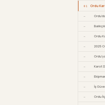
Ordu Kar
01
Ordu'da
—
Balıkçı
—
Ordu Ka
—
2025 Or
—
Ordu'ya
—
Karot D
—
Ekipman
—
İş Güven
—
Ordu İl
—