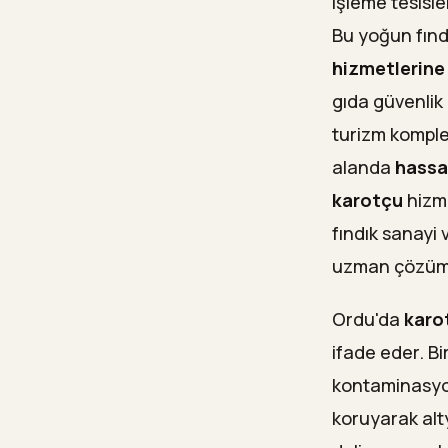
işleme tesisle
Bu yoğun fındı
hizmetlerine
gıda güvenlik 
turizm komplek
alanda
hassa
karotçu
hizme
fındık sanayi
uzman çözüml
Ordu'da
karo
ifade eder. Bi
kontaminasyon
koruyarak alt