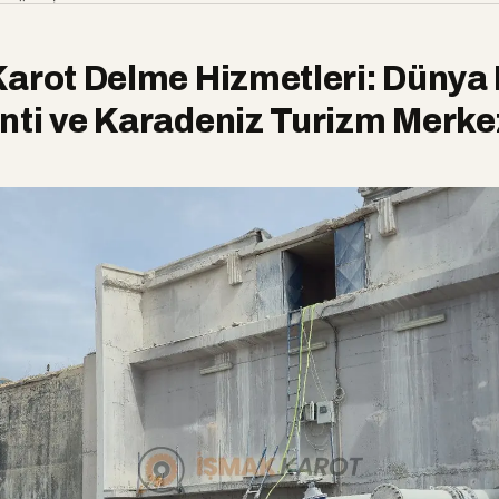
n Özel İklim ve Fındık Sanayi Koşulları
orulan Sorular
arot Delme Hizmetleri: Dünya 
 karot delme işlemi ne kadar sürer?
nti ve Karadeniz Turizm Merke
işleme tesisinde üretimi durdurmadan delim yapılabilir mi?
elme sırasında beton içindeki demir donatılar zarar görür mü?
n yüksek nemli ikliminde açılan delikler zarar görür mü?
 yoksa kuru (susuz) karot delme mi tercih edilmeli?
elme için ücretsiz keşif hizmeti veriyor musunuz?
 Güvenilir Karot Çözümü İçin İşmak Karot Yanınızda