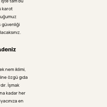
. İşte tam bu
s karot
nduğumuz
ş güvenliği
lacaksınız.
adeniz
k nem iklimi,
dine özgü gıda
rdır. İşmak
ına kadar her
tiyacınıza en