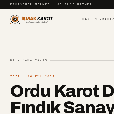
İçeriğe atla
ESKIŞEHIR
MERKEZ — 81 İLDE HIZMET
HAKKIMIZDA
HI
01 — SAHA YAZISI
YAZI
— 26 EYL 2025
Ordu Karot D
Fındık Sanay