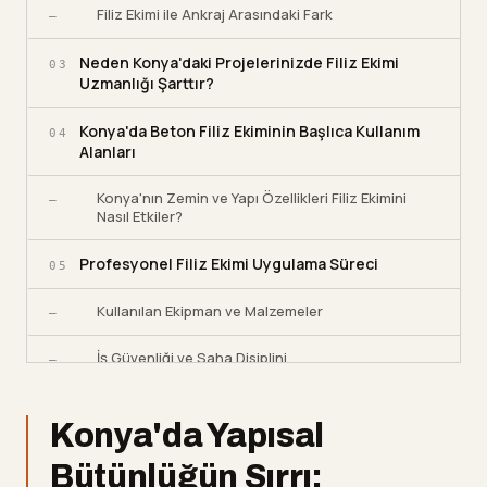
Filiz Ekimi ile Ankraj Arasındaki Fark
—
Neden Konya'daki Projelerinizde Filiz Ekimi
03
Uzmanlığı Şarttır?
Konya'da Beton Filiz Ekiminin Başlıca Kullanım
04
Alanları
Konya'nın Zemin ve Yapı Özellikleri Filiz Ekimini
—
Nasıl Etkiler?
Profesyonel Filiz Ekimi Uygulama Süreci
05
Kullanılan Ekipman ve Malzemeler
—
İş Güvenliği ve Saha Disiplini
—
Konya'da İşmak Karot'u Tercih Etmenin
06
Avantajları
Konya'da Yapısal
Bütünlüğün Sırrı:
Diğer Hizmet Bölgelerimiz
—