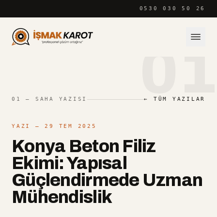
İçeriğe atla
0530 030 50 26
01
01 — SAHA YAZISI
← TÜM YAZILAR
YAZI
— 29 TEM 2025
Konya Beton Filiz
Ekimi: Yapısal
Güçlendirmede Uzman
Mühendislik