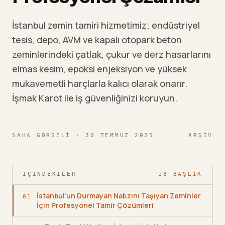
İstanbul zemin tamiri hizmetimiz; endüstriyel
tesis, depo, AVM ve kapalı otopark beton
zeminlerindeki çatlak, çukur ve derz hasarlarını
elmas kesim, epoksi enjeksiyon ve yüksek
mukavemetli harçlarla kalıcı olarak onarır.
İşmak Karot ile iş güvenliğinizi koruyun.
SAHA GÖRSELI
· 30 TEMMUZ 2025
ARŞIV
İÇINDEKILER
18
BAŞLIK
İstanbul'un Durmayan Nabzını Taşıyan Zeminler
01
İçin Profesyonel Tamir Çözümleri