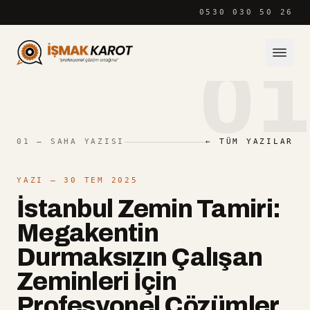
İçeriğe atla
0530 030 50 26
01
01 — SAHA YAZISI
← TÜM YAZILAR
YAZI
— 30 TEM 2025
İstanbul Zemin Tamiri:
Megakentin
Durmaksızın Çalışan
Zeminleri İçin
Profesyonel Çözümler