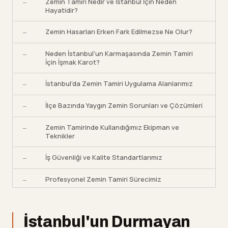
Zemin Tamiri Nedir ve İstanbul İçin Neden
—
Hayatidir?
Zemin Hasarları Erken Fark Edilmezse Ne Olur?
—
Neden İstanbul'un Karmaşasında Zemin Tamiri
—
İçin İşmak Karot?
İstanbul'da Zemin Tamiri Uygulama Alanlarımız
—
İlçe Bazında Yaygın Zemin Sorunları ve Çözümleri
—
Zemin Tamirinde Kullandığımız Ekipman ve
—
Teknikler
İş Güvenliği ve Kalite Standartlarımız
—
Profesyonel Zemin Tamiri Sürecimiz
—
Onarım Yöntemlerinin Karşılaştırması
—
İstanbul'un Durmayan
Diğer Hizmet Bölgelerimiz
—