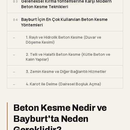
Geleneksel Kırma Yöntemlerine Karşı Modern
03
Beton Kesme Teknikleri
Bayburt İçin En Çok Kullanılan Beton Kesme
04
Yöntemleri
1. Raylı ve Hidrolik Beton Kesme (Duvar ve
—
Döşeme Kesimi)
2. Telli ve Halatlı Beton Kesme (Kütle Beton ve
—
Kalın Yapılar)
3. Zemin Kesme ve Diğer Bağlantılı Hizmetler
—
4. Karot ile Delme (Dairesel Boşluk Açma)
—
Beton Kesme İş Akışı: Bayburt'ta Sahada Adım
05
Adım Süreç
Beton Kesme Nedir ve
Elmas Karot ve Kesme Ekipmanlarında Teknik
06
Bayburt'ta Neden
Detaylar
Gereklidir?