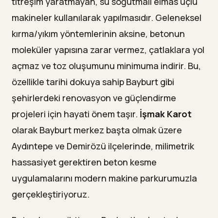
titreşim yaratmayan, su soğutmalı elmas uçlu
Beton kesme için önce keşif yapmak zorunlu mu?
—
makineler kullanılarak yapılmasıdır. Geleneksel
kırma/yıkım yöntemlerinin aksine, betonun
Beton kesme sonrası filiz ekme veya zemin tamiri
—
gerekir mi?
moleküler yapısına zarar vermez, çatlaklara yol
açmaz ve toz oluşumunu minimuma indirir. Bu,
özellikle tarihi dokuya sahip Bayburt gibi
şehirlerdeki renovasyon ve güçlendirme
projeleri için hayati önem taşır.
İşmak Karot
olarak Bayburt merkez başta olmak üzere
Aydıntepe ve Demirözü ilçelerinde, milimetrik
hassasiyet gerektiren beton kesme
uygulamalarını modern makine parkurumuzla
gerçekleştiriyoruz.