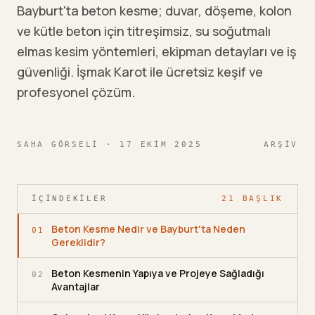
Bayburt'ta beton kesme; duvar, döşeme, kolon
ve kütle beton için titreşimsiz, su soğutmalı
elmas kesim yöntemleri, ekipman detayları ve iş
güvenliği. İşmak Karot ile ücretsiz keşif ve
profesyonel çözüm.
SAHA GÖRSELI
· 17 EKIM 2025
ARŞIV
İÇINDEKILER
21
BAŞLIK
Beton Kesme Nedir ve Bayburt'ta Neden
01
Gereklidir?
Beton Kesmenin Yapıya ve Projeye Sağladığı
02
Avantajlar