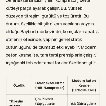
Geleneksel kırıcılar (hilti, kompresör) beton
kütleyi parçalayarak çalışır. Bu, yüksek
düzeyde titreşim, gürültü ve toz üretir. Bu
durum, özellikle bitişik nizam yapıların yaygın
olduğu Bayburt merkezinde, komşuları rahatsız
etmenin ötesinde, yapının genel statik
bütünlüğünü de olumsuz etkileyebilir. Modern
beton kesme ise, tam tersi prensiplerle çalışır.
Aşağıdaki tabloda temel farklar özetlenmiştir:
Modern Beton
Geleneksel Kırma
Özellik
Kesme
(Hilti/Kompresör)
(Hidrolik/Telli)
Çok Yüksek
Titreşim
(Yapıya zarar
Yok (Sıfıra yakın)
Düzeyi