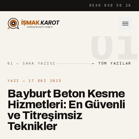
İçeriğe atla
0530 030 50 26
01
01 — SAHA YAZISI
← TÜM YAZILAR
YAZI
— 17 EKI 2025
Bayburt Beton Kesme
Hizmetleri: En Güvenli
ve Titreşimsiz
Teknikler