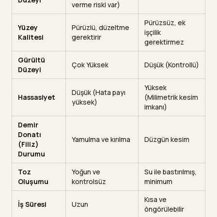
verme riski var)
Pürüzsüz, ek
Yüzey
Pürüzlü, düzeltme
işçilik
Kalitesi
gerektirir
gerektirmez
Gürültü
Çok Yüksek
Düşük (Kontrollü)
Düzeyi
Yüksek
Düşük (Hata payı
Hassasiyet
(Milimetrik kesim
yüksek)
imkanı)
Demir
Donatı
Yamulma ve kırılma
Düzgün kesim
(Filiz)
Durumu
Toz
Yoğun ve
Su ile bastırılmış,
Oluşumu
kontrolsüz
minimum
Kısa ve
İş Süresi
Uzun
öngörülebilir