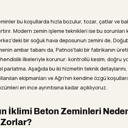
minler bu koşullarda hızla bozulur, tozar, çatlar ve b
artırır. Modern zemin işleme teknikleri ise bu sorunları k
erkez'deki bir soğuk hava deposunun zemini de, Doğuba
tmenin ambar tabanı da, Patnos'taki bir fabrikanın üre
hendislik ilkeleriyle korunur: kontrollü kesim, doğru 
l parlatma. Aşağıda bu iki hizmetin teknik detayların
ullanılan ekipmanları ve Ağrı'nın kendine özgü koşullar
zümleri en ince ayrıntısına kadar açıklıyoruz.
ın İklimi Beton Zeminleri Nede
 Zorlar?