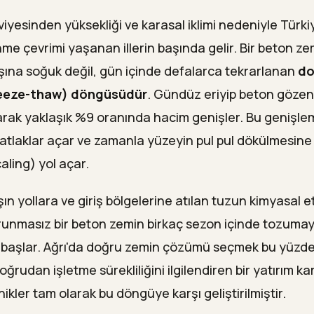
viyesinden yüksekliği ve karasal iklimi nedeniyle Türki
 çevrimi yaşanan illerin başında gelir. Bir beton zemi
aşına soğuk değil, gün içinde defalarca tekrarlanan
do
eeze-thaw) döngüsüdür
. Gündüz eriyip beton gözen
rak yaklaşık %9 oranında hacim genişler. Bu genişl
çatlaklar açar ve zamanla yüzeyin pul pul dökülmesin
aling) yol açar.
şın yollara ve giriş bölgelerine atılan tuzun kimyasal et
runmasız bir beton zemin birkaç sezon içinde tozum
başlar. Ağrı'da doğru zemin çözümü seçmek bu yüzden
oğrudan işletme sürekliliğini ilgilendiren bir yatırım kar
ikler tam olarak bu döngüye karşı geliştirilmiştir.