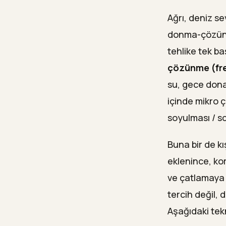
Ağrı, deniz se
donma-çözünme
tehlike tek b
çözünme (fr
su, gece dona
içinde mikro 
soyulması / sc
Buna bir de kı
eklenince, ko
ve çatlamaya 
tercih değil, d
Aşağıdaki tekn