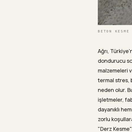
BETON KESME
Ağrı, Türkiye'
dondurucu soğu
malzemeleri v
termal stres,
neden olur. Bu
işletmeler, fa
dayanıklı hem
zorlu koşulla
"Derz Kesme" v