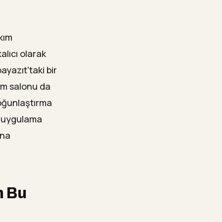
akım
alıcı olarak
yazıt'taki bir
tim salonu da
yoğunlaştırma
ı, uygulama
ına
n Bu