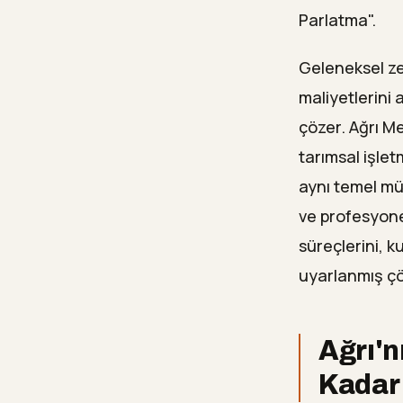
Parlatma".
Geleneksel ze
maliyetlerini 
çözer. Ağrı M
tarımsal işle
aynı temel mü
ve profesyone
süreçlerini, k
uyarlanmış çö
Ağrı'n
Kadar