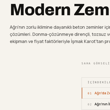
Modern Zemi
Ağrı'nın zorlu iklimine dayanıklı beton zeminler i
çözümleri. Donma-çözünmeye dirençli, tozsuz ve 
ekipman ve fiyat faktörleriyle İşmak Karot'tan 
SAHA GÖRSEL
İÇINDEKIL
Ağrı'da 
01
Ağrı'nın 
02