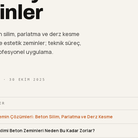
nler
çin silim, parlatma ve derz kesme
estetik zeminler; teknik süreç,
profesyonel uygulama.
I
· 30 EKIM 2025
ER
Zemin Çözümleri: Beton Silim, Parlatma ve Derz Kesme
İklimi Beton Zeminleri Neden Bu Kadar Zorlar?