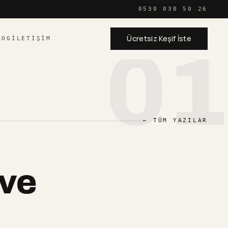
0530 030 50 26
Ücretsiz Keşif İste
LOG
İLETIŞIM
01
← TÜM YAZILAR
 ve