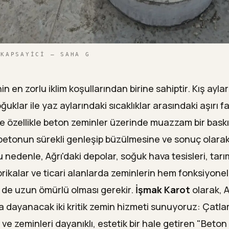
 KAPSAYICI — SAHA G
nin en zorlu iklim koşullarından birine sahiptir. Kış ay
klar ile yaz aylarındaki sıcaklıklar arasındaki aşırı fa
e özellikle beton zeminler üzerinde muazzam bir baskı 
 betonun sürekli genleşip büzülmesine ve sonuç olara
 nedenle, Ağrı'daki depolar, soğuk hava tesisleri, tarı
brikalar ve ticari alanlarda zeminlerin hem fonksiyonel
 de uzun ömürlü olması gerekir.
İşmak Karot
olarak, A
ra dayanacak iki kritik zemin hizmeti sunuyoruz: Çatl
e zeminleri dayanıklı, estetik bir hale getiren "Beton 