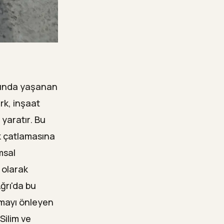
larında yaşanan
rk, inşaat
yaratır. Bu
k çatlamasına
msal
 olarak
ğrı'da bu
amayı önleyen
Silim ve