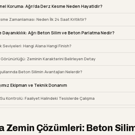
nel Koruma: Ağrı'da Derz Kesme Neden Hayatidir?
sme Zamanlaması: Neden İlk 24 Saat Kritiktir?
e Dayanıklılık: Ağrı Beton Silim ve Beton Parlatma Nedir?
ık Seviyeleri: Hangi Alana Hangi Finish?
Görünürlüğü: Zeminin Karakterini Belirleyen Detay
şullarında Beton Silimin Avantajları Nelerdir?
ğımız Ekipman ve Teknik Donanım
Su Kontrolü: Faaliyet Halindeki Tesislerde Çalışma
iği ve Donatı (Demir) Farkındalığı
Zemin Projeleri ve Diğer Hizmetlerimiz
a Zemin Çözümleri: Beton Sili