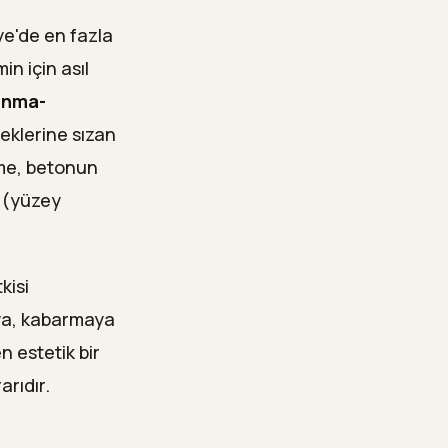
ye'de en fazla
n için asıl
nma-
eklerine sızan
eme, betonun
e (yüzey
kisi
aya, kabarmaya
 estetik bir
arıdır.