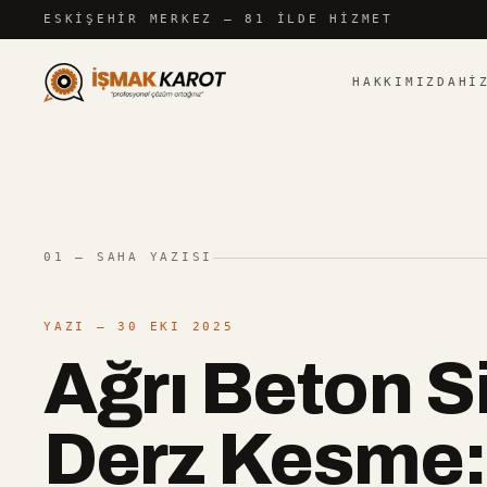
İçeriğe atla
ESKIŞEHIR
MERKEZ — 81 İLDE HIZMET
HAKKIMIZDA
HI
01 — SAHA YAZISI
YAZI
— 30 EKI 2025
Ağrı Beton S
Derz Kesme: 