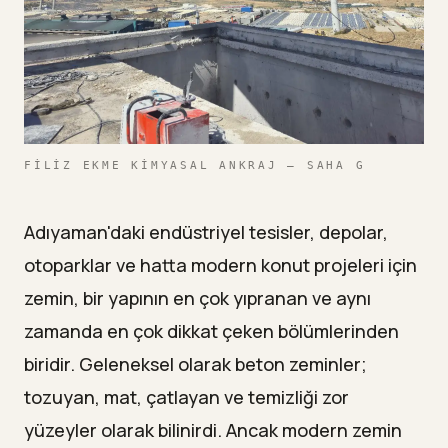
Parlatılmış beton mu epoksi kaplama mı daha
—
avantajlı?
Tozlu Zeminlere Veda Edin: Ücretsiz Keşif İçin
11
Bize Ulaşın
FILIZ EKME KIMYASAL ANKRAJ — SAHA G
Adıyaman'daki endüstriyel tesisler, depolar,
otoparklar ve hatta modern konut projeleri için
zemin, bir yapının en çok yıpranan ve aynı
zamanda en çok dikkat çeken bölümlerinden
biridir. Geleneksel olarak beton zeminler;
tozuyan, mat, çatlayan ve temizliği zor
yüzeyler olarak bilinirdi. Ancak modern zemin