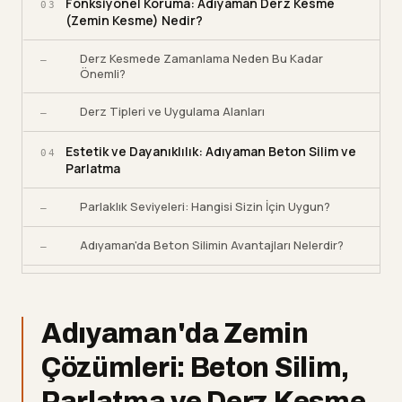
Fonksiyonel Koruma: Adıyaman Derz Kesme
03
(Zemin Kesme) Nedir?
Derz Kesmede Zamanlama Neden Bu Kadar
—
Önemli?
Derz Tipleri ve Uygulama Alanları
—
Estetik ve Dayanıklılık: Adıyaman Beton Silim ve
04
Parlatma
Parlaklık Seviyeleri: Hangisi Sizin İçin Uygun?
—
Adıyaman'da Beton Silimin Avantajları Nelerdir?
—
Kullandığımız Ekipman ve Teknik Donanım
05
Toz ve Su Kontrolü: Islak ve Kuru Sistem Farkı
Adıyaman'da Zemin
—
Çözümleri: Beton Silim,
İş Güvenliği ve Kalite Standartlarımız
06
Parlatma ve Derz Kesme