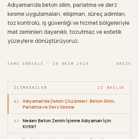
Adıyaman'da beton silim, parlatma ve derz
kesme uygulamaları; ekipman, süreç adımları,
toz kontrolü, iş güvenliği ve hizmet bölgeleriyle
mat zeminleri dayanıklı, tozutmaz ve estetik
yüzeylere dönüştürüyoruz.
SAHA GÖRSELI
· 29 EKIM 2025
ARŞIV
İÇINDEKILER
22
BAŞLIK
Adıyaman'da Zemin Çözümleri: Beton Silim,
01
Parlatma ve Derz Kesme
Neden Beton Zemin İşleme Adıyaman İçin
02
Kritik?