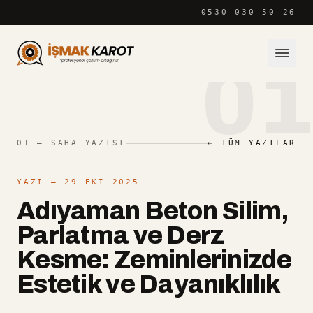
İçeriğe atla
0530 030 50 26
01
01 — SAHA YAZISI
← TÜM YAZILAR
YAZI
— 29 EKI 2025
Adıyaman Beton Silim,
Parlatma ve Derz
Kesme: Zeminlerinizde
Estetik ve Dayanıklılık