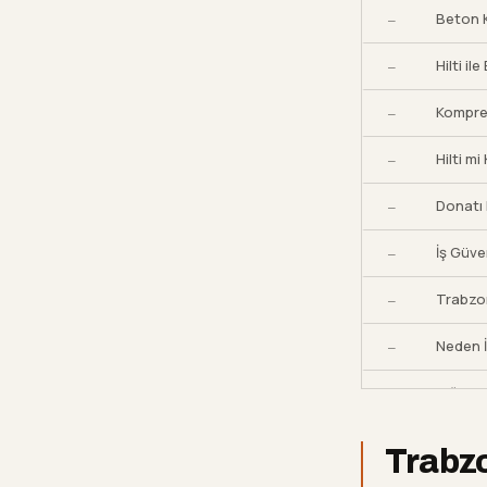
Beton K
—
Hilti i
—
Kompres
—
Hilti m
—
Donatı 
—
İş Güve
—
Trabzon
—
Neden 
—
Diğer Hi
—
Sıkça So
02
Trabzo