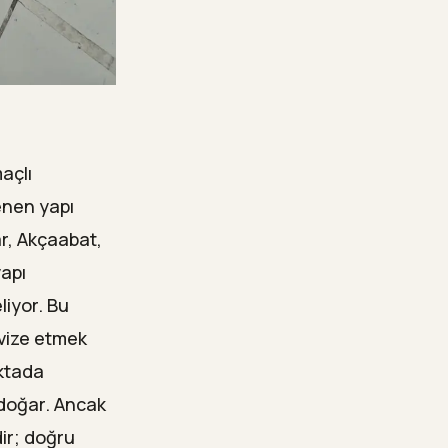
açlı
enen yapı
ar, Akçaabat,
yapı
liyor. Bu
evize etmek
oktada
ı doğar. Ancak
ir; doğru