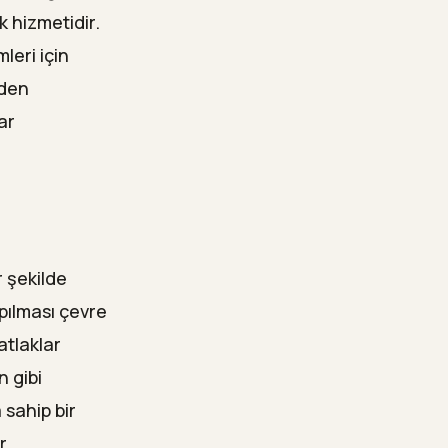
k hizmetidir.
leri için
eden
ar
 şekilde
pılması çevre
atlaklar
n gibi
 sahip bir
r.