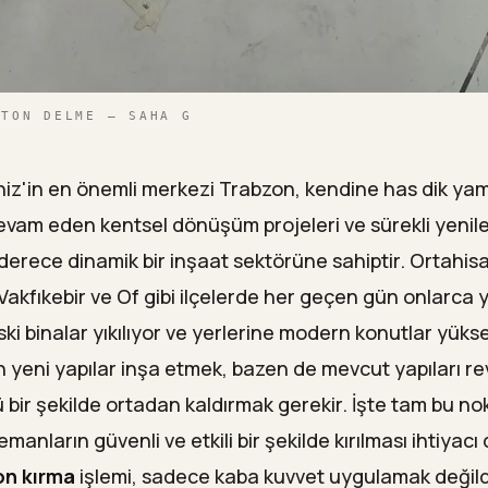
ETON DELME — SAHA G
z'in en önemli merkezi Trabzon, kendine has dik yam
evam eden kentsel dönüşüm projeleri ve sürekli yenil
derece dinamik bir inşaat sektörüne sahiptir. Ortahis
Vakfıkebir ve Of gibi ilçelerde her geçen gün onlarca 
ski binalar yıkılıyor ve yerlerine modern konutlar yükse
 yeni yapılar inşa etmek, bazen de mevcut yapıları r
ü bir şekilde ortadan kaldırmak gerekir. İşte tam bu n
anların güvenli ve etkili bir şekilde kırılması ihtiyac
on kırma
işlemi, sadece kaba kuvvet uygulamak değild