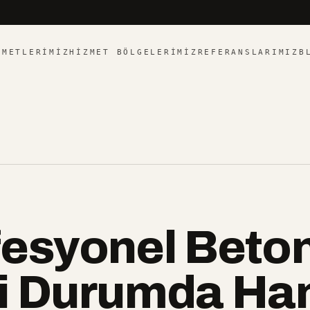
ZMETLERIMIZ
HIZMET BÖLGELERIMIZ
REFERANSLARIMIZ
B
fesyonel Beto
i Durumda Ha