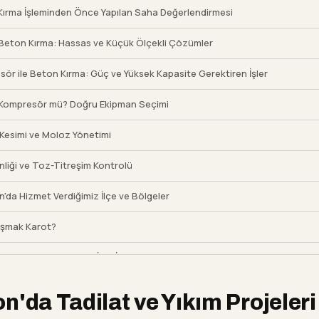
ırma İşleminden Önce Yapılan Saha Değerlendirmesi
le Beton Kırma: Hassas ve Küçük Ölçekli Çözümler
ör ile Beton Kırma: Güç ve Yüksek Kapasite Gerektiren İşler
i Kompresör mü? Doğru Ekipman Seçimi
Kesimi ve Moloz Yönetimi
nliği ve Toz-Titreşim Kontrolü
'da Hizmet Verdiğimiz İlçe ve Bölgeler
İşmak Karot?
zmet Bölgelerimiz ve İlgili İçerikler
rulan Sorular
n'da Tadilat ve Yıkım Projeleri 