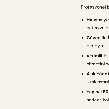
Profesyonel bi
Hassasiye
beton ve d
Güvenlik:
İ
deneyimli p
Verimlilik:
bitmesini s
Atık Yönet
uzaklaştırı
Yapısal Bü
sadece kal