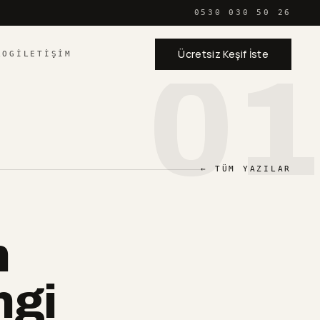
0530 030 50 26
Ücretsiz Keşif İste
LOG
İLETIŞIM
01
← TÜM YAZILAR
n
ngi