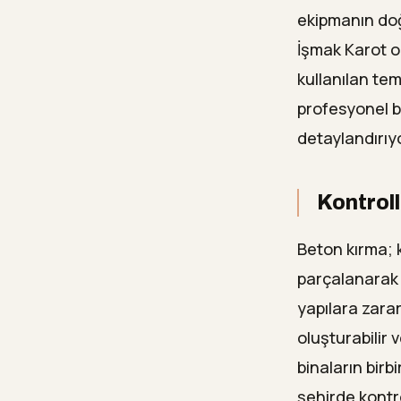
ekipmanın doğr
İşmak Karot ol
kullanılan tem
profesyonel bi
detaylandırıy
Kontrol
Beton kırma; 
parçalanarak 
yapılara zarar
oluşturabilir v
binaların birb
şehirde kontro