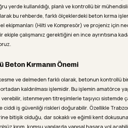
u yerde kullanıldığı, planlı ve kontrollü bir mühendisli
arak bu rehberde, farklı ölçeklerdeki beton kırma işlem
el ekipmanları (Hilti ve Kompresör) ve projeniz için n
r ekiple çalışmanız gerektiğini en ince ayrıntısına kad
oruz.
lü Beton Kırmanın Önemi
kesme ve delmeden farklı olarak, betonun kontrollü bir
ortadan kaldırılması işlemidir. Bu işlemin amatörce ya
 verebilir, istenmeyen titreşimlerle taşıyıcı sistemde ç
e ciddi iş güvenliği riskleri doğurabilir. Özellikle Trabzo
irine bitişik olduğu, dar sokaklı ve eğimli kent dokusuna
lsüz kırım, komşu yapılarda yapısal hasara yol açabili