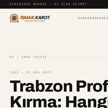
İçeriğe atla
ESKIŞEHIR
MERKEZ — 81 İLDE HIZMET
HAKKIMIZDA
HI
01 — SAHA YAZISI
YAZI
— 19 AĞU 2025
Trabzon Pro
Kırma: Hang