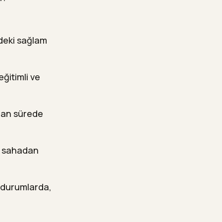
deki sağlam
ğitimli ve
anan sürede
ve sahadan
n durumlarda,