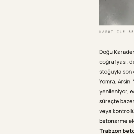
KAROT ILE B
Doğu Karadeni
coğrafyası, d
stoğuyla son 
Yomra, Arsin, 
yenileniyor, e
süreçte bazen
veya kontroll
betonarme elem
Trabzon bet